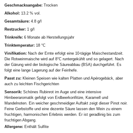
Geschmacksangabe:
Trocken
Alkohol:
13.2 % vol.
Gesamtsäure:
4.8 g/l
Restzucker:
1 g/l
Trinkreife:
6 Monate ab Herstellungsjahr
Trinktemperatur:
18 °C
Vinifikation:
Nach der Ernte erfolgt eine 10-tägige Maischestandzeit.
Die Rotweinmaische wird auf 8°C runtergekühlt und so gelagert. Nach
der Gärung wird der biologische Säureabbau (BSA) durchgeführt. Es
folgt eine lange Lagerung auf der Feinhefe.
Passt zu:
Kleinen Speisen wie kalten Platten und Apérogebäck, aber
auch zu leichten Fischgerichten
Sensorik:
Schönes Rubinrot im Auge und eine intensive
Himbeeraromatik gefolgt von Erdbeerkonfitüre, Karamell und
Mandelnoten. Ein weicher geschmeidiger Auftakt zeigt dieser Pinot noir.
Feine Gerbstoffe und eine dezente Säure lassen den Wein zu einem
fruchtigen, harmonischen Erlebnis werden. Er ist geradlinig bis zum
fruchtigen Abgang.
Allergene:
Enthält Sulfite